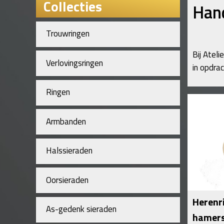
Collecties
Han
Trouwringen
Bij Atel
Verlovingsringen
in opdra
Ringen
Armbanden
Halssieraden
Oorsieraden
Herenr
As-gedenk sieraden
hamers