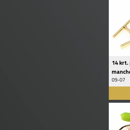
14 krt.
manch
09-07