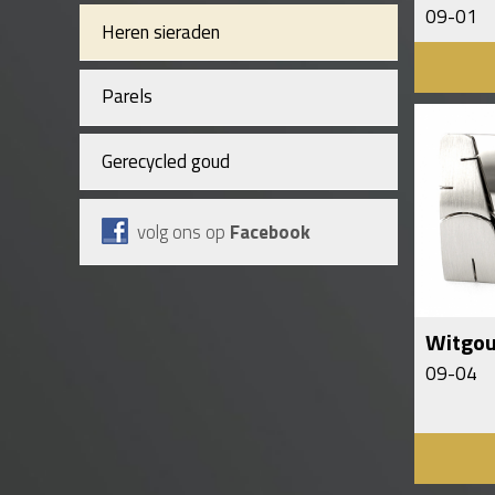
09-01
Heren sieraden
Parels
Gerecycled goud
volg ons op
Facebook
Witgo
09-04