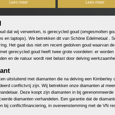
Lees meer
Lees meer
d
oud dat wij verwerken, is gerecycled goud (omgesmolten go
es en laptops). We betrekken dit van Schöne Edelmetaal . S
ering. Het gaat dus niet om recent gedolven goud waarvan d
met gerecycled goud heeft twee grote voordelen: er worde
den en de natuur wordt niet belast door delving werkzaamh
ant
n uitsluitend met diamanten die na delving een Kimberley c
eerd conflictvrij zijn. Wij betrekken onze diamanten al meer
andelaar. Deze koopt zijn diamanten in bij gerenommeerde 
iceerde diamanten verhandelen. Een garantie dat de diamanten
n bij conflictfinanciering, in overeenstemming met de VN res