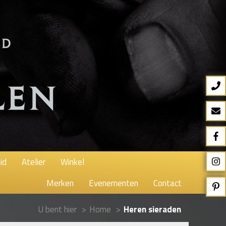
id
Atelier
Winkel
Merken
Evenementen
Contact
U bent hier
>
Home
>
Heren sieraden