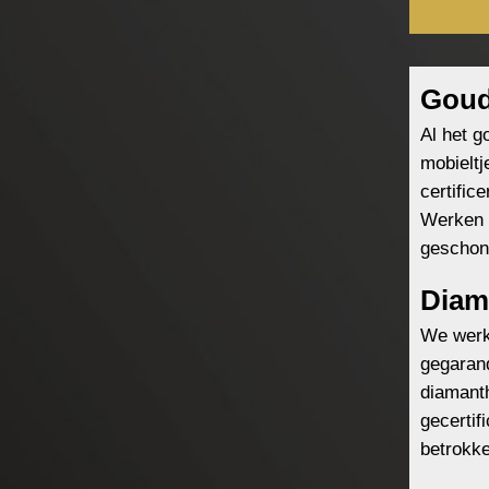
Gou
Al het g
mobieltj
certific
Werken 
geschon
Diam
We werke
gegarand
diamanth
gecertif
betrokke