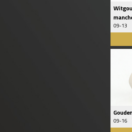
Witgou
manch
09-13
Gouden
09-16