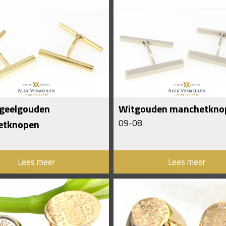
 geelgouden
Witgouden manchetkno
etknopen
09-08
Lees meer
Lees meer