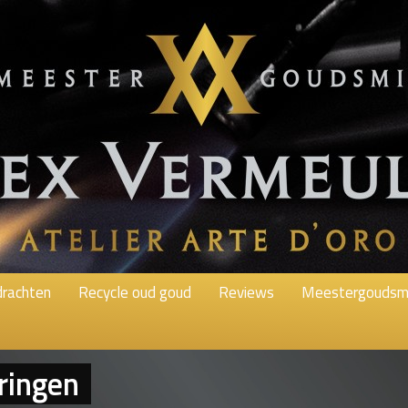
rachten
Recycle oud goud
Reviews
Meestergoudsm
ringen