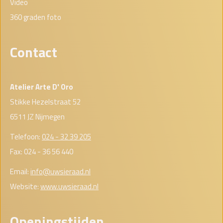
Video
360 graden foto
Contact
Atelier Arte D' Oro
Stikke Hezelstraat 52
6511 JZ Nijmegen
Telefoon:
024 - 32 39 205
Fax: 024 - 36 56 440
Email:
info@uwsieraad.nl
Website:
www.uwsieraad.nl
Openingstijden