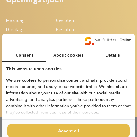
Maandag
Gesloten
Dinsdag
Gesloten
Woensdag
00:00 - 00:00
Donderdag
00:00 - 00:00
Consent
About cookies
Details
Vrijdag
00:00 - 00:00
Zaterdag
00:00 - 00:00
This website uses cookies
Zondag
Gesloten
We use cookies to personalize content and ads, provide social
Wij werken op afspraak. U kunt een e-mail sturen voor het
media features, and analyze our website traffic. We also share
maken van een afspraak, dan nemen we contact met u op. Bij
information about your use of our site with our social media,
advertising, and analytics partners. These partners may
openingstijden meer informatie.
combine it with other information you've provided to them or that
they've collected from your use of their services.
© 2026
Atelier Arte D' Oro
Disclaimer
Accept all
Algemene voorwaarden
Privacy policy