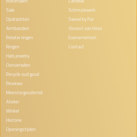
Materialen
Cardillac
Sale
Schmuckwerk
Opdrachten
Swivel by Pur
Armbanden
Vincent van Hees
Relatie ringen
Evenementen
Ringen
Contact
Hals jewelry
Oorsieraden
Recycle oud goud
Reviews
Meestergoudsmid
Atelier
Winkel
Historie
Openingstijden