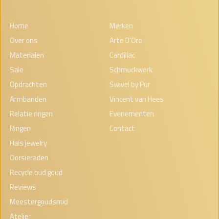
Home
Merken
Over ons
Arte D'Oro
Materialen
Cardillac
Sale
Schmuckwerk
Opdrachten
Swivel by Pur
Armbanden
Vincent van Hees
Relatie ringen
Evenementen
Ringen
Contact
Hals jewelry
Oorsieraden
Recycle oud goud
Reviews
Meestergoudsmid
Atelier