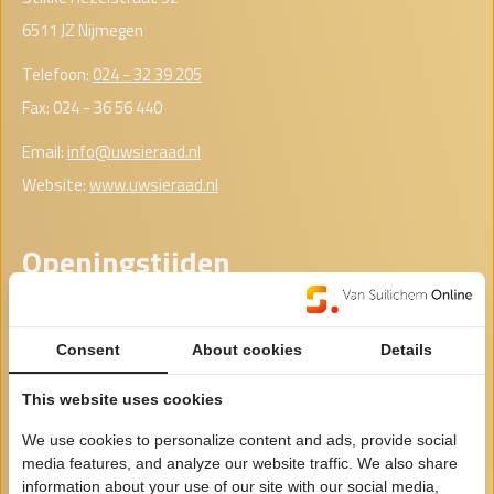
6511 JZ Nijmegen
Telefoon:
024 - 32 39 205
Fax: 024 - 36 56 440
Email:
info@uwsieraad.nl
Website:
www.uwsieraad.nl
Openingstijden
Maandag
Gesloten
Consent
About cookies
Details
Dinsdag
Gesloten
This website uses cookies
Woensdag
00:00 - 00:00
Donderdag
00:00 - 00:00
We use cookies to personalize content and ads, provide social
media features, and analyze our website traffic. We also share
Vrijdag
00:00 - 00:00
information about your use of our site with our social media,