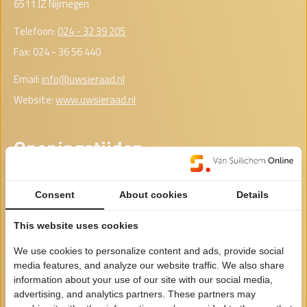
6511 JZ Nijmegen
Telefoon:
024 - 32 39 205
Fax: 024 - 36 56 440
Email:
info@uwsieraad.nl
Website:
www.uwsieraad.nl
Openingstijden
Maandag
Gesloten
Consent
About cookies
Details
Dinsdag
Gesloten
This website uses cookies
Woensdag
00:00 - 00:00
We use cookies to personalize content and ads, provide social
Donderdag
00:00 - 00:00
media features, and analyze our website traffic. We also share
Vrijdag
00:00 - 00:00
information about your use of our site with our social media,
advertising, and analytics partners. These partners may
Zaterdag
00:00 - 00:00