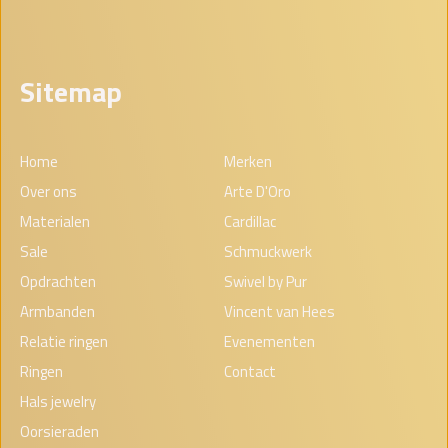
Sitemap
Home
Merken
Over ons
Arte D'Oro
Materialen
Cardillac
Sale
Schmuckwerk
Opdrachten
Swivel by Pur
Armbanden
Vincent van Hees
Relatie ringen
Evenementen
Ringen
Contact
Hals jewelry
Oorsieraden