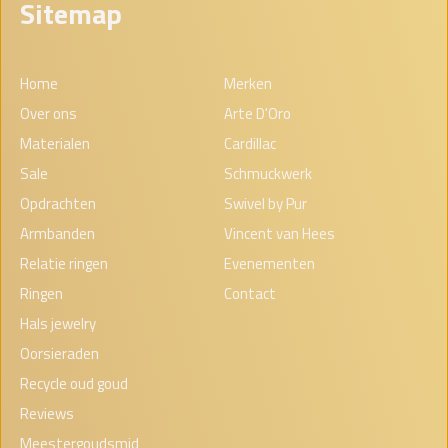
Sitemap
Home
Merken
Over ons
Arte D'Oro
Materialen
Cardillac
Sale
Schmuckwerk
Opdrachten
Swivel by Pur
Armbanden
Vincent van Hees
Relatie ringen
Evenementen
Ringen
Contact
Hals jewelry
Oorsieraden
Recycle oud goud
Reviews
Meestergoudsmid