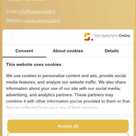
Email:
info@uwsieraad.nl
Website:
www.uwsieraad.nl
Openingstijden
Consent
About cookies
Details
Maandag
Gesloten
This website uses cookies
Dinsdag
Gesloten
We use cookies to personalize content and ads, provide social
Woensdag
00:00 - 00:00
media features, and analyze our website traffic. We also share
information about your use of our site with our social media,
Donderdag
00:00 - 00:00
advertising, and analytics partners. These partners may
Vrijdag
00:00 - 00:00
combine it with other information you've provided to them or that
they've collected from your use of their services.
Zaterdag
00:00 - 00:00
Zondag
Gesloten
Wij werken op afspraak. U kunt een e-mail sturen voor het
Accept all
maken van een afspraak, dan nemen we contact met u op. Bij