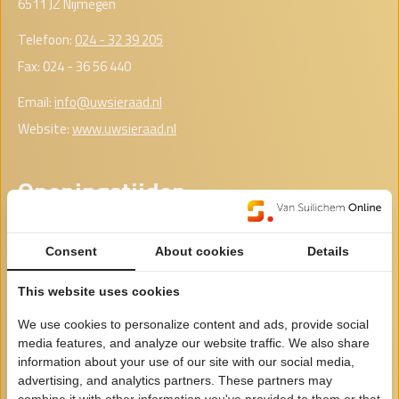
6511 JZ Nijmegen
Telefoon:
024 - 32 39 205
Fax: 024 - 36 56 440
Email:
info@uwsieraad.nl
Website:
www.uwsieraad.nl
Openingstijden
Maandag
Gesloten
Consent
About cookies
Details
Dinsdag
Gesloten
This website uses cookies
Woensdag
00:00 - 00:00
We use cookies to personalize content and ads, provide social
Donderdag
00:00 - 00:00
media features, and analyze our website traffic. We also share
Vrijdag
00:00 - 00:00
information about your use of our site with our social media,
advertising, and analytics partners. These partners may
Zaterdag
00:00 - 00:00