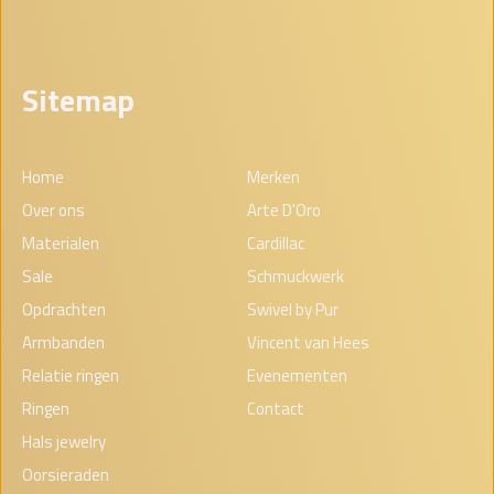
Sitemap
Home
Merken
Over ons
Arte D'Oro
Materialen
Cardillac
Sale
Schmuckwerk
Opdrachten
Swivel by Pur
Armbanden
Vincent van Hees
Relatie ringen
Evenementen
Ringen
Contact
Hals jewelry
Oorsieraden