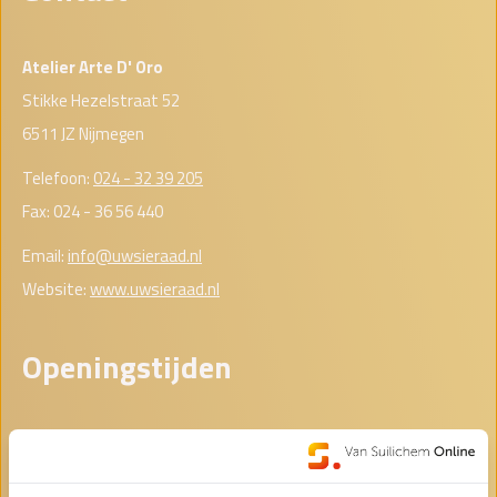
Atelier Arte D' Oro
Stikke Hezelstraat 52
6511 JZ Nijmegen
Telefoon:
024 - 32 39 205
Fax: 024 - 36 56 440
Email:
info@uwsieraad.nl
Website:
www.uwsieraad.nl
Openingstijden
Maandag
Gesloten
Dinsdag
Gesloten