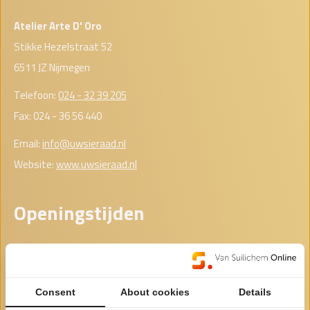
Atelier Arte D' Oro
Stikke Hezelstraat 52
6511 JZ Nijmegen
Telefoon:
024 - 32 39 205
Fax: 024 - 36 56 440
Email:
info@uwsieraad.nl
Website:
www.uwsieraad.nl
Openingstijden
Maandag
Gesloten
Dinsdag
Gesloten
Consent
About cookies
Details
Woensdag
00:00 - 00:00