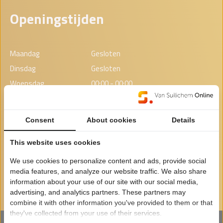
Openingstijden
Maandag
Gesloten
Dinsdag
Gesloten
Woensdag
00:00 - 00:00
Donderdag
00:00 - 00:00
Vrijdag
00:00 - 00:00
Consent
About cookies
Details
Zaterdag
00:00 - 00:00
Zondag
Gesloten
This website uses cookies
Wij werken op afspraak. U kunt een e-mail sturen voor het
We use cookies to personalize content and ads, provide social
media features, and analyze our website traffic. We also share
maken van een afspraak, dan nemen we contact met u op. Bij
information about your use of our site with our social media,
openingstijden meer informatie.
advertising, and analytics partners. These partners may
combine it with other information you've provided to them or that
they've collected from your use of their services.