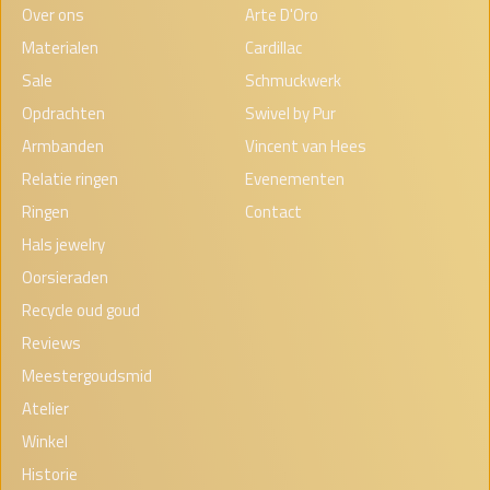
Over ons
Arte D'Oro
Materialen
Cardillac
Sale
Schmuckwerk
Opdrachten
Swivel by Pur
Armbanden
Vincent van Hees
Relatie ringen
Evenementen
Ringen
Contact
Hals jewelry
Oorsieraden
Recycle oud goud
Reviews
Meestergoudsmid
Atelier
Winkel
Historie